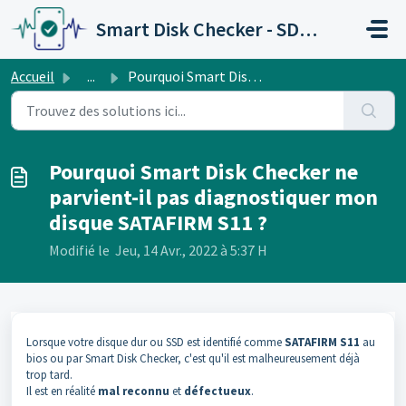
Passer au contenu principal
Smart Disk Checker - SDC PRO
Accueil
...
Pourquoi Smart Disk Checker ne parvient-il pas diagnostiq...
Pourquoi Smart Disk Checker ne
parvient-il pas diagnostiquer mon
disque SATAFIRM S11 ?
Modifié le Jeu, 14 Avr., 2022 à 5:37 H
Lorsque votre disque dur ou SSD est identifié comme
SATAFIRM S11
au
bios ou par Smart Disk Checker, c'est qu'il est malheureusement déjà
trop tard.
Il est en réalité
mal reconnu
et
défectueux
.